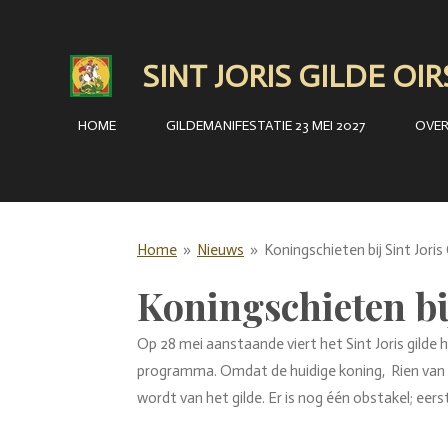
Ga
direct
SINT JORIS GILDE OI
naar
de
HOME
GILDEMANIFESTATIE 23 MEI 2027
OVE
hoofdinhoud
Home
»
Nieuws
»
Koningschieten bij Sint Joris
Koningschieten bij
Op 28 mei aanstaande viert het Sint Joris gilde h
programma. Omdat de huidige koning, Rien van R
wordt van het gilde. Er is nog één obstakel; ee