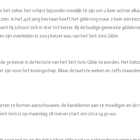
 is het zeker, het schijnt bijzonder moeilijk te zijn om 2 keer achter elk
ok zien. In het 476 jarig bestaan heeft het gilde nog maar 2 keer een k
t hij schoot zich in 1616 tot keizer. Bij de huidige generatie gildebro
 zijn overleiden in 2003 keizer was van het Sint Joris Gilde.
3e keizer in de historie van het Sint Joris Gilde te worden. Het beloo
aat zijn voor het koningschap. Maar de laatste weken en zelfs maanden 
ieten te komen aanschouwen, de kandidaten aan te moedigen en de n
Sint Joris is op maandag 28 mei en start om circa 14.30 uur.