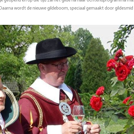
dijk geopend en op die tijd zal het gilde na haar ochtendprogramma mas
 Daarna wordt de nieuwe gildeboom, speciaal gemaakt door gildesmid