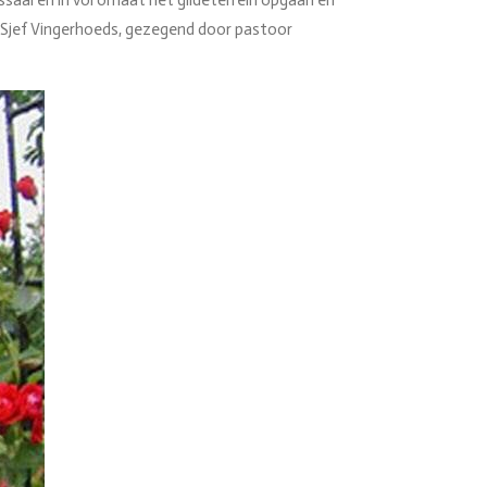
saal en in vol ornaat het gildeterrein opgaan en
 Sjef Vingerhoeds, gezegend door pastoor