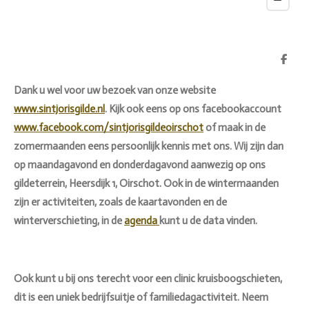
D
e
l
Dank u wel voor uw bezoek van onze website
e
n
www.sintjorisgilde.nl
. Kijk ook eens op ons facebookaccount
www.facebook.com/sintjorisgildeoirschot
of maak in de
zomermaanden eens persoonlijk kennis met ons. Wij zijn dan
op maandagavond en donderdagavond aanwezig op ons
gildeterrein, Heersdijk 1, Oirschot. Ook in de wintermaanden
zijn er activiteiten, zoals de kaartavonden en de
winterverschieting, in de
agenda
kunt u de data vinden.
Ook kunt u bij ons terecht voor een clinic kruisboogschieten,
dit is een uniek bedrijfsuitje of familiedagactiviteit. Neem