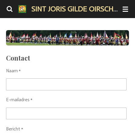
Ga
SINT JORIS GILDE OIRSCHOT
direct
naar
de
hoofdinhoud
Contact
Naam *
E-mailadres *
Bericht *