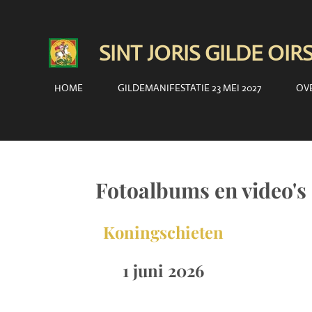
Ga
direct
SINT JORIS GILDE OI
naar
de
HOME
GILDEMANIFESTATIE 23 MEI 2027
OV
hoofdinhoud
Fotoalbums en video's
Koningschieten
1 juni 2026