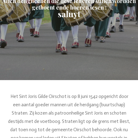
Allen dengheenen die dese letteren sullen wordden
gethoent ende hoeren lesen :
saluyt
Het Sint Joris Gilde Oirschot is op 8 juni 1542 opgericht door
een aantal goeder mannen uit de herdgang (buurtschap)
Straten. Zij kozen als patroonheilige Sint Joris en schoten
destijds met de voetboog. Straten ligt op de grens met Best,
dat toen nog tot de gemeente Oirschot behoorde. Ook nu