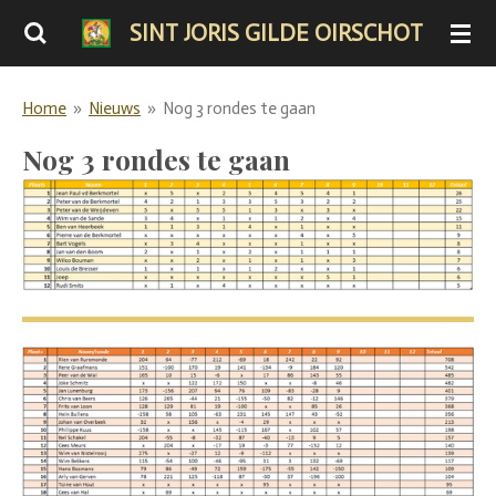
Ga
SINT JORIS GILDE OIRSCHOT
direct
naar
Home
»
Nieuws
»
Nog 3 rondes te gaan
de
hoofdinhoud
Nog 3 rondes te gaan