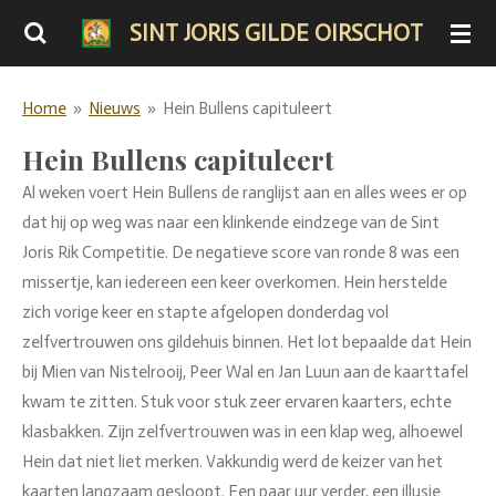
Ga
SINT JORIS GILDE OIRSCHOT
direct
naar
Home
»
Nieuws
»
Hein Bullens capituleert
de
hoofdinhoud
Hein Bullens capituleert
Al weken voert Hein Bullens de ranglijst aan en alles wees er op
dat hij op weg was naar een klinkende eindzege van de Sint
Joris Rik Competitie. De negatieve score van ronde 8 was een
missertje, kan iedereen een keer overkomen. Hein herstelde
zich vorige keer en stapte afgelopen donderdag vol
zelfvertrouwen ons gildehuis binnen. Het lot bepaalde dat Hein
bij Mien van Nistelrooij, Peer Wal en Jan Luun aan de kaarttafel
kwam te zitten. Stuk voor stuk zeer ervaren kaarters, echte
klasbakken. Zijn zelfvertrouwen was in een klap weg, alhoewel
Hein dat niet liet merken. Vakkundig werd de keizer van het
kaarten langzaam gesloopt. Een paar uur verder, een illusie