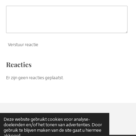
Verstuur reactie
Reacties
Er zijn geen reacties geplaatst.
© 2017 Sint Joris Gilde Oirschot
Deze website gebruikt cookies voor analyse-
doeleinden en/of het tonen van advertenties. Door
gebruik te blijven maken van de site gaat u hiermee
akkoord.