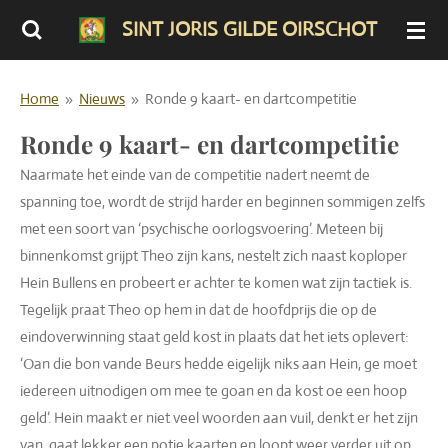
Ga
SINT JORIS GILDE OIRSCHOT
direct
naar
Home
»
Nieuws
»
Ronde 9 kaart- en dartcompetitie
de
hoofdinhoud
Ronde 9 kaart- en dartcompetitie
Naarmate het einde van de competitie nadert neemt de
spanning toe, wordt de strijd harder en beginnen sommigen zelfs
met een soort van ‘psychische oorlogsvoering’. Meteen bij
binnenkomst grijpt Theo zijn kans, nestelt zich naast koploper
Hein Bullens en probeert er achter te komen wat zijn tactiek is.
Tegelijk praat Theo op hem in dat de hoofdprijs die op de
eindoverwinning staat geld kost in plaats dat het iets oplevert:
‘Oan die bon vande Beurs hedde eigelijk niks aan Hein, ge moet
iedereen uitnodigen om mee te goan en da kost oe een hoop
geld’. Hein maakt er niet veel woorden aan vuil, denkt er het zijn
van, gaat lekker een potje kaarten en loopt weer verder uit op