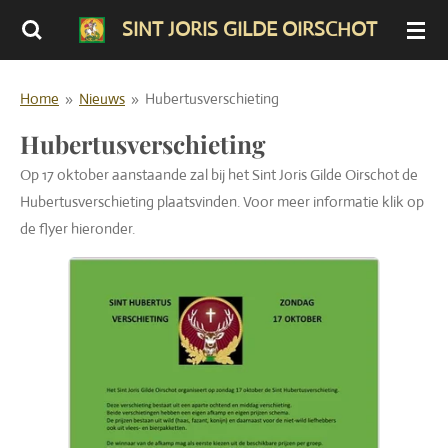
Ga
SINT JORIS GILDE OIRSCHOT
direct
naar
Home
»
Nieuws
»
Hubertusverschieting
de
hoofdinhoud
Hubertusverschieting
Op 17 oktober aanstaande zal bij het Sint Joris Gilde Oirschot de
Hubertusverschieting plaatsvinden. Voor meer informatie klik op
de flyer hieronder.