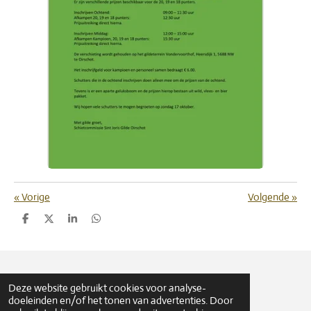
«
Vorige
Volgende
»
D
D
S
D
e
e
h
e
l
e
a
l
e
l
r
e
n
e
n
© 2017 Sint Joris Gilde Oirschot
Deze website gebruikt cookies voor analyse-
doeleinden en/of het tonen van advertenties. Door