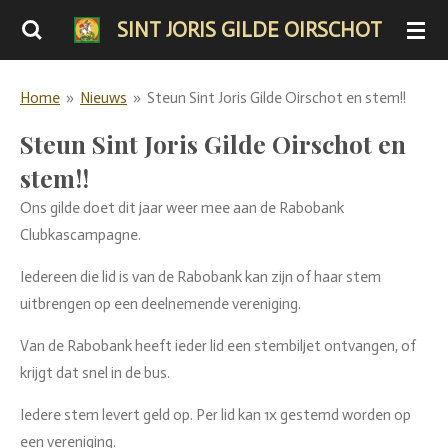
Ga
SINT JORIS GILDE OIRSCHOT
direct
naar
Home
»
Nieuws
»
Steun Sint Joris Gilde Oirschot en stem!!
de
hoofdinhoud
Steun Sint Joris Gilde Oirschot en
stem!!
Ons gilde doet dit jaar weer mee aan de Rabobank
Clubkascampagne.
Iedereen die lid is van de Rabobank kan zijn of haar stem
uitbrengen op een deelnemende vereniging.
Van de Rabobank heeft ieder lid een stembiljet ontvangen, of
krijgt dat snel in de bus.
Iedere stem levert geld op. Per lid kan 1x gestemd worden op
een vereniging.