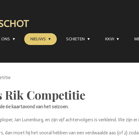
RSCHOT
R ONS
NIEUWS
SCHIETEN
KKW
M
etitie
s Rik Competitie
 de 6e kaartavond van het seizoen.
loper, Jan Lunenburg, en zijn vijf achtervolgers is verkleind. We zijn er
, dan moet hij het vooral hebben van een verdwaalde aas (of 2) zodat 