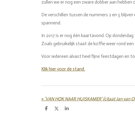
zullen we er nog een zware dobber aan hebben 
De verschillen tussen de nummers 2 en 5 blijven e
spannend.
In 2017 is er nog één kaartavond. Op donderdag 
Zoals gebruikelijk staat de koffie weer rond een u
Voor iedereen alvast heel fijne feestdagen en t
Klik hier voor de stand.
«
'VAN HOK NAAR HUISKAMER' (citaat Jan van O
D
D
S
e
e
h
l
e
a
e
l
r
n
e