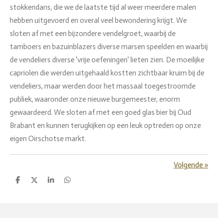
stokkendans, die we de laatste tijd al weer meerdere malen
hebben uitgevoerd en overal veel bewondering krijgt. We
sloten af met een bijzondere vendelgroet, waarbij de
tamboers en bazuinblazers diverse marsen speelden en waarbij
de vendeliers diverse 'vrije oefeningen' lieten zien. De moeilijke
capriolen die werden uitgehaald kostten zichtbaar kruim bij de
vendeliers, maar werden door het massaal toegestroomde
publiek, waaronder onze nieuwe burgemeester, enorm
gewaardeerd. We sloten af met een goed glas bier bij Oud
Brabant en kunnen terugkijken op een leuk optreden op onze
eigen Oirschotse markt.
Volgende
»
D
D
S
D
e
e
h
e
l
e
a
l
e
l
r
e
n
e
n