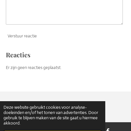
Verstuur reactie
Reacties
Er zijn geen reacties geplaatst.
© 2017 Sint Joris Gilde Oirschot
Deze website gebruikt cookies voor analyse-
doeleinden en/of het tonen van advertenties. Door
gebruik te blijven maken van de site gaat u hiermee
akkoord.