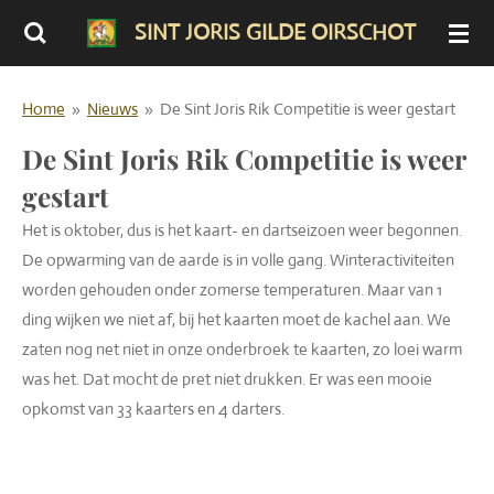
Ga
SINT JORIS GILDE OIRSCHOT
direct
naar
Home
»
Nieuws
»
De Sint Joris Rik Competitie is weer gestart
de
hoofdinhoud
De Sint Joris Rik Competitie is weer
gestart
Het is oktober, dus is het kaart- en dartseizoen weer begonnen.
De opwarming van de aarde is in volle gang. Winteractiviteiten
worden gehouden onder zomerse temperaturen. Maar van 1
ding wijken we niet af, bij het kaarten moet de kachel aan. We
zaten nog net niet in onze onderbroek te kaarten, zo loei warm
was het. Dat mocht de pret niet drukken. Er was een mooie
opkomst van 33 kaarters en 4 darters.