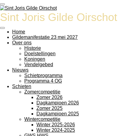
Ga
direct
Sint Joris Gilde Oirschot
naar
de
hoofdinhoud
Home
Gildemanifestatie 23 mei 2027
Over ons
Historie
Doelstellingen
Koningen
Vendelgebed
Nieuws
Schietprogramma
Programma 4 OG
Schieten
Zomercompetitie
Zomer 2026
Dagkampioen 2026
Zomer 2025
Dagkampioen 2025
Wintercompetitie
Winter 2025-2026
Winter 2024-2025
GWS HWS