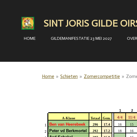
Ga
direct
SINT JORIS GILDE OI
naar
de
HOME
GILDEMANIFESTATIE 23 MEI 2027
OVE
hoofdinhoud
Home
»
Schieten
»
Zomercompetitie
»
Zome