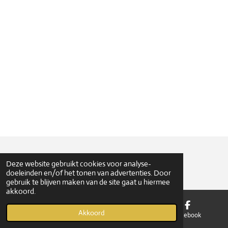
© 2017 Sint Joris Gilde Oirschot
Deze website gebruikt cookies voor analyse-
doeleinden en/of het tonen van advertenties. Door
gebruik te blijven maken van de site gaat u hiermee
akkoord.
Akkoord
E-mailadres
Kaart
Facebook