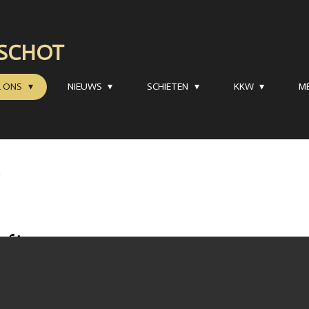
RSCHOT
R ONS
NIEUWS
SCHIETEN
KKW
M
n