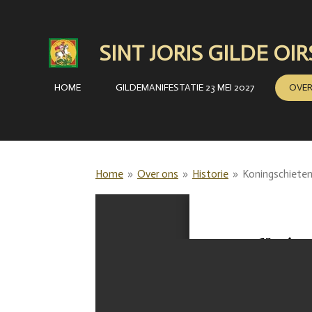
Ga
direct
SINT JORIS GILDE OI
naar
de
HOME
GILDEMANIFESTATIE 23 MEI 2027
OVE
hoofdinhoud
Home
»
Over ons
»
Historie
»
Koningschiete