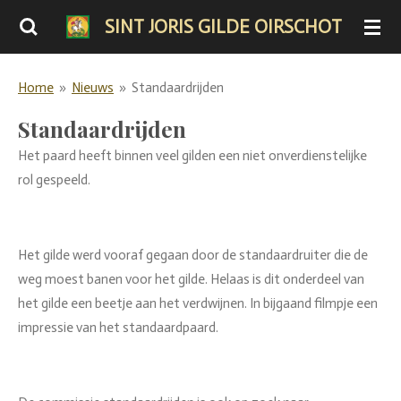
Ga
SINT JORIS GILDE OIRSCHOT
direct
naar
Home
»
Nieuws
»
Standaardrijden
de
hoofdinhoud
Standaardrijden
Het paard heeft binnen veel gilden een niet onverdienstelijke
rol gespeeld.
Het gilde werd vooraf gegaan door de standaardruiter die de
weg moest banen voor het gilde.
Helaas is dit onderdeel van
het gilde een beetje aan het verdwijnen.
In bijgaand filmpje een
impressie van het standaardpaard.