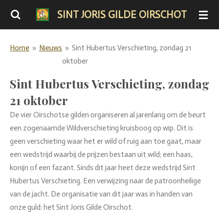
Ga
SINT JORIS GILDE OIRSCHOT
direct
naar
Home
»
Nieuws
»
Sint Hubertus Verschieting, zondag 21
de
oktober
hoofdinhoud
Sint Hubertus Verschieting, zondag
21 oktober
De vier Oirschotse gilden organiseren al jarenlang om de beurt
een zogenaamde Wildverschieting kruisboog op wip. Dit is
geen verschieting waar het er wild of ruig aan toe gaat, maar
een wedstrijd waarbij de prijzen bestaan uit wild; een haas,
konijn of een fazant. Sinds dit jaar heet deze wedstrijd Sint
Hubertus Verschieting. Een verwijzing naar de patroonheilige
van de jacht. De organisatie van dit jaar was in handen van
onze guld: het Sint Joris Gilde Oirschot.