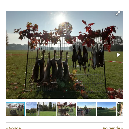
«
Vorige
Volgende
»