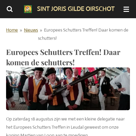
Ga
SINT JORIS GILDE OIRSCHOT
direct
naar
Home
»
Nieuws
»
Europees Schutters Treffen! Daar komen de
de
schutters!
hoofdinhoud
Europees Schutters Treffen! Daar
komen de schutters!
Op zaterdag 18 augustus zijn we met een kleine delegatie naar
het Europees Schutters Treffen in Leudal geweest om onze
koning Martien van Loon aan te moedigen.