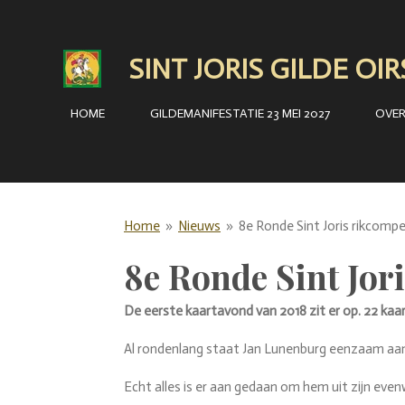
Ga
direct
SINT JORIS GILDE OI
naar
de
HOME
GILDEMANIFESTATIE 23 MEI 2027
OVE
hoofdinhoud
Home
»
Nieuws
»
8e Ronde Sint Joris rikcompe
8e Ronde Sint Jori
De eerste kaartavond van 2018 zit er op. 22 kaar
Al rondenlang staat Jan Lunenburg eenzaam aa
Echt alles is er aan gedaan om hem uit zijn evenw