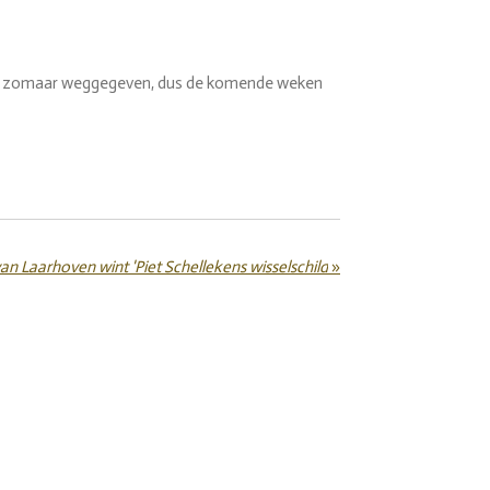
d niks zomaar weggegeven, dus de komende weken
n Laarhoven wint 'Piet Schellekens wisselschild
»