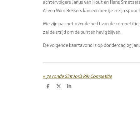
achtervolgers Janus van Hout en Hans Smetsers 
Alleen Wim Bekkers kan een beetje in zijn spoor 
We zijn pas net over de helft van de competitie
zal de strijd om de punten hevig blijven.
De volgende kaartavond is op donderdag 25 janua
«
7e ronde Sint Joris Rik Competitie
D
D
S
e
e
h
l
e
a
e
l
r
n
e