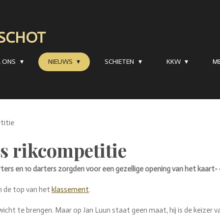
RSCHOT
R ONS
NIEUWS
SCHIETEN
KKW
M
titie
s rikcompetitie
ters en 10 darters zorgden voor een gezellige opening van het kaart- en
n de top van het
klassement
.
icht te brengen. Maar op Jan Luun staat geen maat, hij is de keizer va