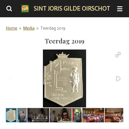
Ga
SINT JORIS GILDE OIRSCHOT
direct
naar
Home
»
Media
»
Teerdag 2019
de
hoofdinhoud
Teerdag 2019