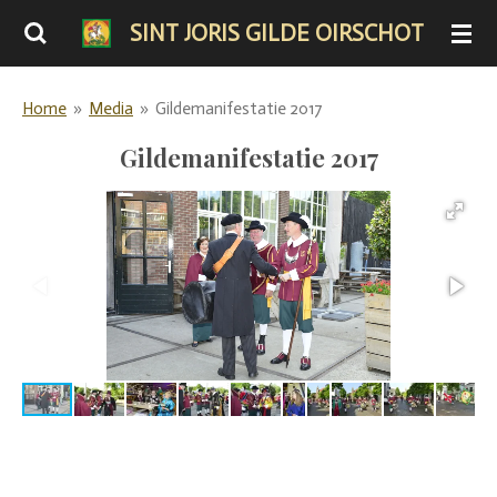
Ga
SINT JORIS GILDE OIRSCHOT
direct
naar
Home
»
Media
»
Gildemanifestatie 2017
de
hoofdinhoud
Gildemanifestatie 2017