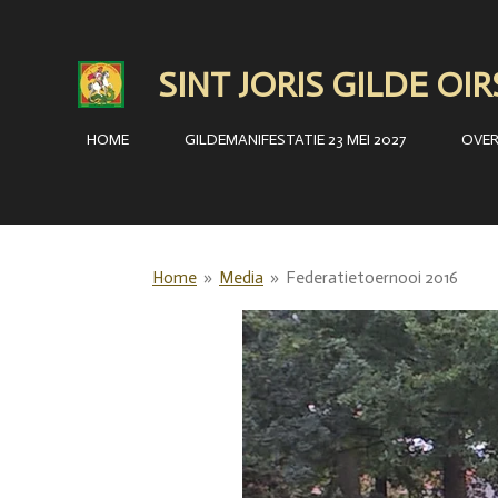
Ga
direct
SINT JORIS GILDE OI
naar
de
HOME
GILDEMANIFESTATIE 23 MEI 2027
OVE
hoofdinhoud
Home
»
Media
»
Federatietoernooi 2016