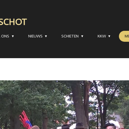
RSCHOT
R ONS
NIEUWS
SCHIETEN
KKW
M